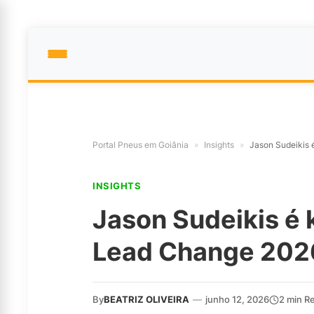
Portal Pneus em Goiânia
»
Insights
»
Jason Sudeikis
INSIGHTS
Jason Sudeikis é
Lead Change 202
By
BEATRIZ OLIVEIRA
—
junho 12, 2026
2 min R