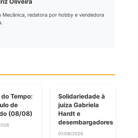
riz Oliveira
a Mecânica, redatora por hobby e vendedora
a.
 do Tempo:
Solidariedade à
ulo de
juíza Gabriela
do (08/08)
Hardt e
desembargadores
2026
07/08/2026