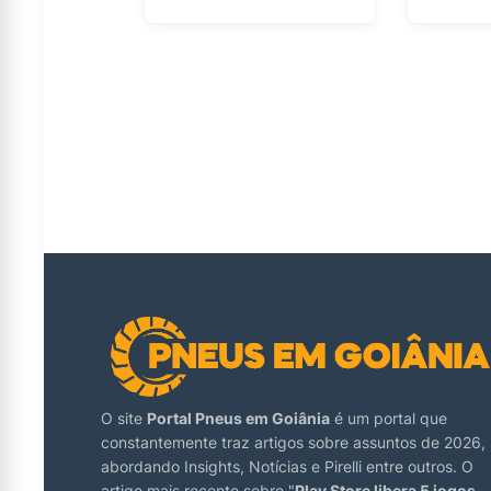
O site
Portal Pneus em Goiânia
é um portal que
constantemente traz artigos sobre assuntos de 2026,
abordando Insights, Notícias e Pirelli entre outros. O
artigo mais recente sobre "
Play Store libera 5 jogos