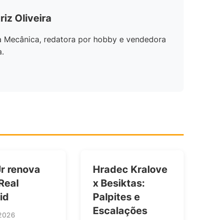
riz Oliveira
a Mecânica, redatora por hobby e vendedora
a.
Jr renova
Hradec Kralove
Real
x Besiktas:
id
Palpites e
Escalações
2026