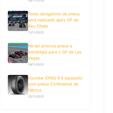
08/11/2025
Teste obrigatório de pneus
será realizado após GP de
Abu Dhabi
13/11/2025
Ferrari prioriza pneus e
estratégia para o GP de Las
Vegas
19/11/2025
Hyundai IONIQ 9 é equipado
com pneus Continental de
fábrica
25/11/2025