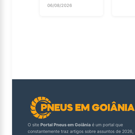
06/08/2026
O site
Portal Pneus em Goiânia
é um portal que
constantemente traz artigos sobre assuntos de 2026,