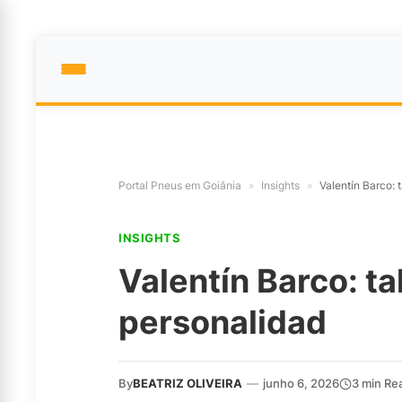
Portal Pneus em Goiânia
»
Insights
»
Valentín Barco: 
INSIGHTS
Valentín Barco: ta
personalidad
By
BEATRIZ OLIVEIRA
—
junho 6, 2026
3 min Re