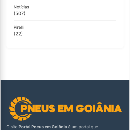
Notícias
(507)
Pirelli
(22)
O site
Portal Pneus em Goiânia
é um portal que