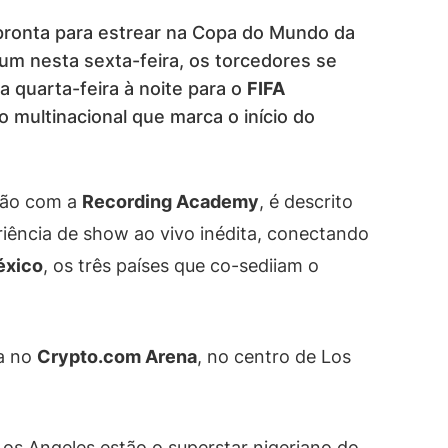
pronta para estrear na Copa do Mundo da
ium nesta sexta-feira, os torcedores se
a quarta-feira à noite para o
FIFA
o multinacional que marca o início do
ção com a
Recording Academy
, é descrito
ência de show ao vivo inédita, conectando
éxico
, os três países que co-sediiam o
ra no
Crypto.com Arena
, no centro de Los
s Angeles estão o superstar nigeriano do