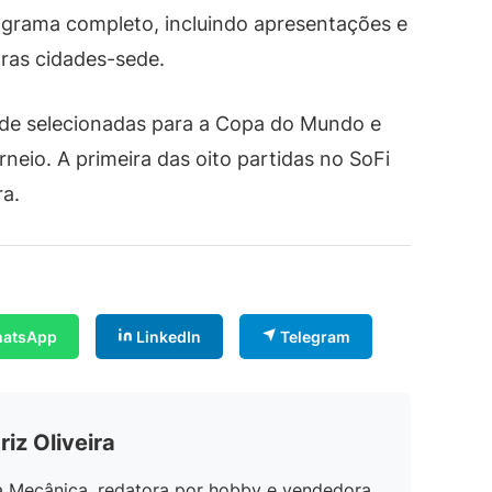
ograma completo, incluindo apresentações e
tras cidades-sede.
ede selecionadas para a Copa do Mundo e
rneio. A primeira das oito partidas no SoFi
ra.
atsApp
LinkedIn
Telegram
riz Oliveira
a Mecânica, redatora por hobby e vendedora