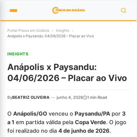
Portal Pneus em Goiânia
»
Insights
»
Anápolis x Paysandu: 04/06/2026 – Placar ao Vivo
INSIGHTS
Anápolis x Paysandu:
04/06/2026 – Placar ao Vivo
By
BEATRIZ OLIVEIRA
—
junho 4, 2026
1 min Read
O
Anápolis/GO
venceu o
Paysandu/PA
por
3
a 1
em partida válida pela
Copa Verde
. O jogo
foi realizado no dia
4 de junho de 2026
.